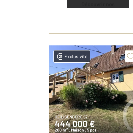
Découvrir nos
offres
Exclusivité
HEILIGENBERG 67
444 000 €
2
200 m
, Maison
, 5 pcs