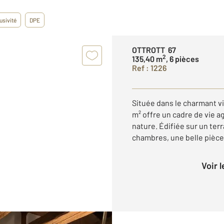
usivité
DPE
OTTROTT 67
2
135,40 m
, 6 pièces
Ref : 1226
Située dans le charmant vi
m² offre un cadre de vie a
nature. Édifiée sur un ter
chambres, une belle pièce 
Voir 