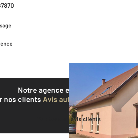
67870
ssage
agence
Notre agence est notée
9,5/10
r nos clients
Avis authentifiés par Qualite
Voir tous les avis clients