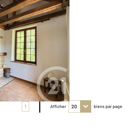
1
Afficher
biens par page