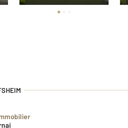
FSHEIM
Immobilier
rnai