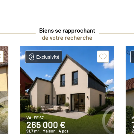
Biens se rapprochant
de votre recherche
Exclusivité
VALFF 67
V
265 000 €
2
91,7 m
, Maison
, 4 pcs
2