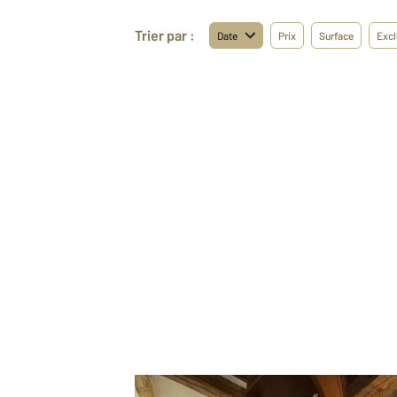
Trier par :
Date
Prix
Surface
Excl