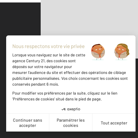
Parlons de vous, parlons biens
500 m
©
Mappy
Votre agence est notée
Achat
Location
Vente
Gestion
9,5
/
10
9,1/10