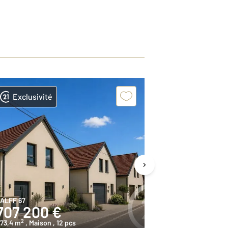
Exclusivité
ALFF 67
BISCHOFFSHEIM
707 200 €
449 00
2
2
73,4 m
, Maison
, 12 pcs
136,6 m
, Maiso