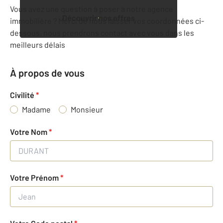
Vous avez une question à poser à notre agence
Découvrir nos offres
immobilière ? Merci de nous laisser vos coordonnées ci-
dessous, nous prendrons contact avec vous dans les
meilleurs délais
À propos de vous
Civilité
*
Madame
Monsieur
Votre Nom
*
Votre Prénom
*