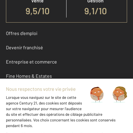
Vente
Gestion
9,5
/
10
9,1/10
Offres d'emploi
Devenir franchisé
Entreprise et commerce
Fine Homes & Estates
À propos
International
Nous contacter