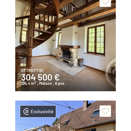
OTTROTT 67
304 500 €
2
135,4 m
, Maison
, 6 pcs
Exclusivité