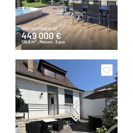
BISCHOFFSHEIM 67
449 000 €
2
136,6 m
, Maison
, 5 pcs