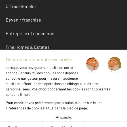
Offres d'emploi
Devenir franchisé
Entreprise et commerce
Fine Homes & Estates
À propos
International
Nous contacter
Mentions légales & CGU et Barèmes d'honoraires
Données personnelles