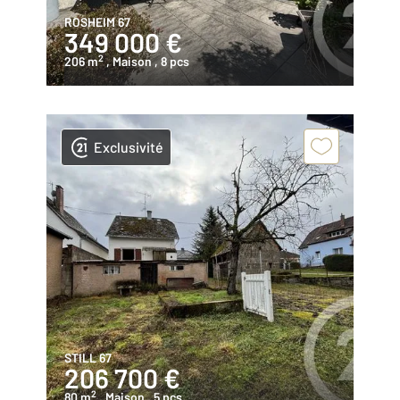
ROSHEIM 67
349 000 €
2
206 m
, Maison
, 8 pcs
Exclusivité
STILL 67
206 700 €
2
80 m
, Maison
, 5 pcs