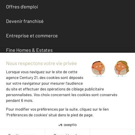
Offres d'emploi
Devenir franchisé
Entreprise et commerce
Fine Homes & Estates
À propos
International
Nous contacter
Mentions légales & CGU et Barèmes d'honoraires
Données personnelles