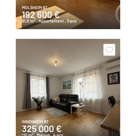
MOLSHEIM 67
192 600 €
2
81,0 m
, Appartement
, 3 pcs
INNENHEIM 67
325 000 €
2
110 m
, Maison
, 4 pcs