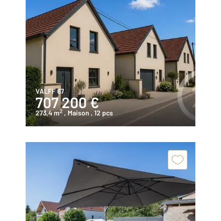
VALFF 67
707 200 €
2
273,4 m
, Maison
, 12 pcs