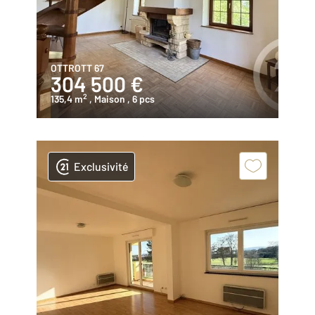
OTTROTT 67
304 500 €
2
135,4 m
, Maison
, 6 pcs
Exclusivité