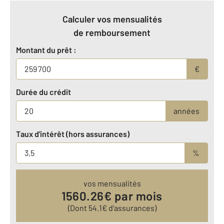
Calculer vos mensualités
de remboursement
Montant du prêt :
€
Durée du crédit
années
Taux d'intérêt (hors assurances)
%
vos mensualités
1560.26
€ par mois
(Dont
54.1
€ d’assurances)