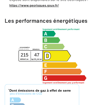
https://www.georisques.gouv.fr/
Les performances énergétiques
logement extrêmement performant
consommation
(énergie primaire)
émissions
215
47
2
2
kWh/m
.an
kg CO
/m
.an
2
logement extrêmement peu performant
Dont émissions de gaz à effet de serre
*
peu d'émissions de CO2