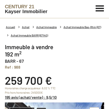
CENTURY 21
Kayser Immobilier
Accueil
Achat
Achat Immeuble
Achat Immeuble Bas-Rhin (67)
Achat Immeuble BARR (67140)
Immeuble à vendre
2
192 m
BARR - 67
Ref : 988
259 700 €
Honoraires charge acquéreur: 6,02 % TTC
Prix hors honoraires: 245000€
195 avis (achat/vente) : 9,5/10