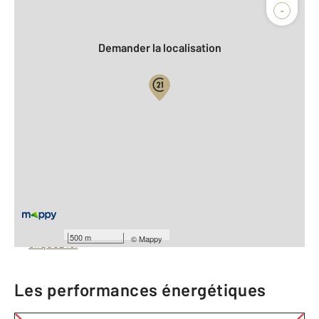
Agence
Biens vendus
-
Demander la localisation
Vue globale
2
Surface totale : 1900 m
À savoir
Barèmes d'honoraires de l'agence
Pour consulter les barèmes d'honoraires de l'agence,
500 m
©
Mappy
cliquez ici
Les performances énergétiques