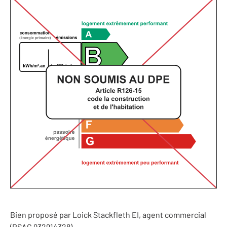
Bien proposé par
Loick
Stackfleth
EI
, agent commercial
(RSAC 932914328)