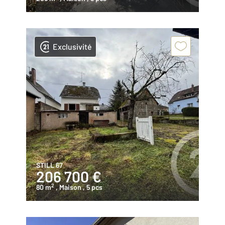
Exclusivité
STILL 67
206 700 €
2
80 m
, Maison
, 5 pcs