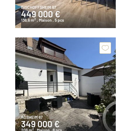
BISCHOFFSHEIM 67
449 000 €
2
136,6 m
, Maison
, 5 pcs
ROSHEIM 67
349 000 €
2
206 m
, Maison
, 8 pcs