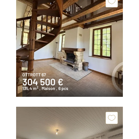
OTTROTT 67
304 500 €
2
135,4 m
, Maison
, 6 pcs