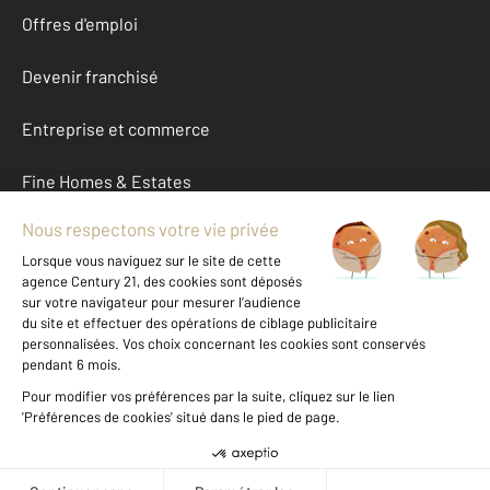
Offres d'emploi
Devenir franchisé
Entreprise et commerce
Fine Homes & Estates
À propos
International
Nous contacter
Mentions légales & CGU et Barèmes d'honoraires
Données personnelles