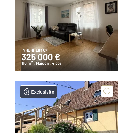
INNENHEIM 67
325 000 €
2
110 m
, Maison
, 4 pcs
Exclusivité