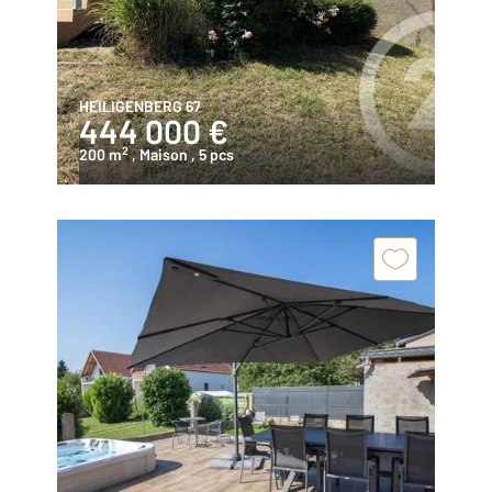
HEILIGENBERG 67
444 000 €
2
200 m
, Maison
, 5 pcs